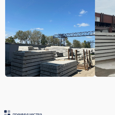
форма обратной связи
Расчет стоимости
ЖБИ
8 (910) 565-94-32
info@zhelezobeton62.ru
Оставьте свои контакты и мы