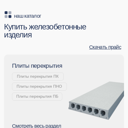
Смотреть весь раздел
Частное домостроение
Фундаментные блоки ФБС
Перемычки
Лестничные марши и площадки
Лестничные ступени
Прогоны
Плиты ФЛ
Смотреть весь раздел
Промышленное производство
Плиты промышленные
Ригели
Балки
Сваи
Колонны
Изделия по индивидуальным чертежам