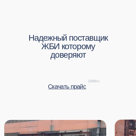
1000+
5 лет
Позиций
На рынке строительных
в прайсе
материалов
300
10 тыс. тонн
Отгруженных
Отгружено за время
заказов
работы