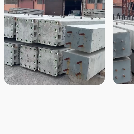
преимущества
Почему работать с
нами выгодно
Качество
Надёжность
ЖБИ продукция
Соблюдаем сроки и гарантируем
соответствует ГОСТ и ТУ
стабильные поставки