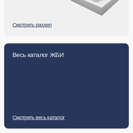
о компании
О нас
Мы — ведущий поставщик железобетонных
изделий в Центральном Федеральном Округе. За
время работы на рынке мы зарекомендовали себя
как надёжный партнёр для строительных
компаний, частных застройщиков и
производственных предприятий.
Наша компания заботится о том, чтобы каждый
клиент получил товар высокого качества,
оперативно и в оговоренный срок.
Подробнее о компании