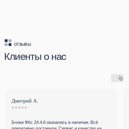
Навигация
Каталог
О компании
Плиты перекрытия
Скачать прайс
Частное домостроение
Новости
Промышленное производство
Доставка и оплата
Дорожное строительство
Контакты
Пенопласт
Реквизиты
Товарный бетон
Весь каталог
Карта сайта
Наименование:
ООО «ЖЕЛЕЗОБЕТОН62»
ИНН:
6200012004
КПП:
620001001
ОГРН:
1256200001232
Политика конфиденциальности
Согласие на обработку данных
© 2025
Создание сайта
Скачать прайс
Дмитрий А.
⭐️⭐️⭐️⭐️⭐️
Блоки Фбс 24.4.6 оказались в наличии. Всё
оперативно доставили. Сервис и качество на