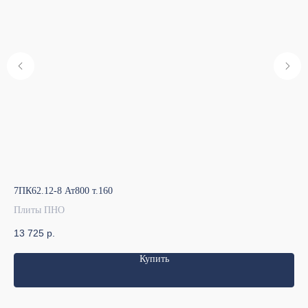
7ПК62.12-8 Ат800 т.160
7ПК
Плиты ПНО
Пл
13 725
р.
17
Купить