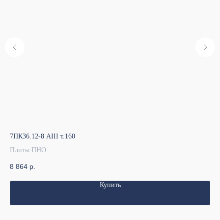
7ПК36.12-8 АIII т.160
7ПК
Плиты ПНО
Пл
8 864
р.
13
Купить