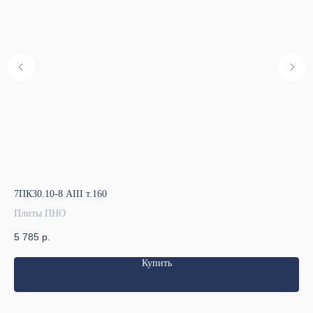
7ПК30.10-8 АIII т.160
7ПК
Плиты ПНО
Пл
5 785
р.
13
Купить