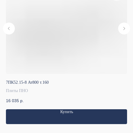
7ПК52.15-8 Ат800 т.160
7ПК
Плиты ПНО
Пл
16 035
р.
9 
Купить