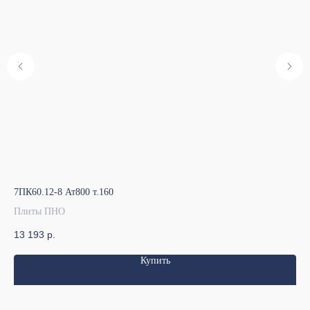
7ПК60.12-8 Ат800 т.160
7ПК
Плиты ПНО
Пл
13 193
р.
9 
Купить