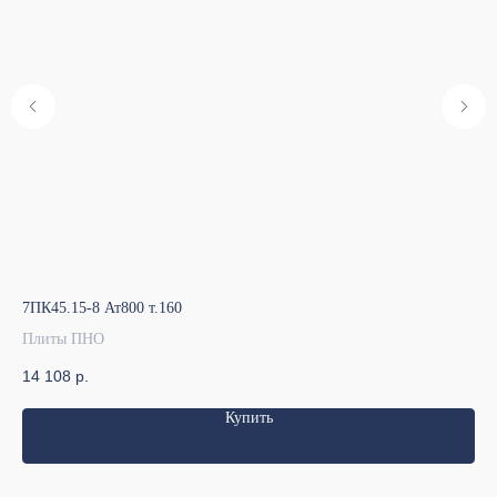
7ПК45.15-8 Ат800 т.160
7ПК
Плиты ПНО
Пл
14 108
р.
11
Купить