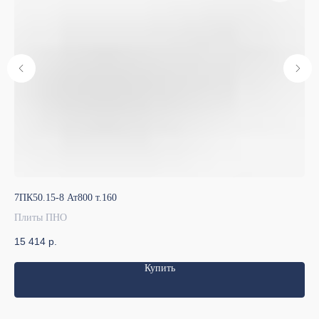
7ПК50.15-8 Ат800 т.160
7ПК
Плиты ПНО
Пл
15 414
р.
9 
Купить