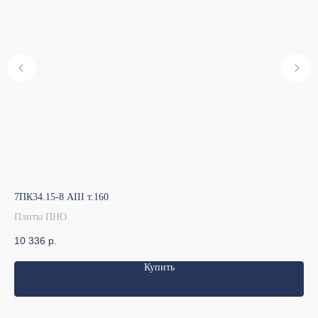
7ПК34.15-8 АIII т.160
7ПК
Плиты ПНО
Пл
10 336
р.
4 
Купить