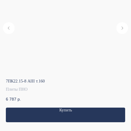
7ПК22.15-8 АIII т.160
7ПК
Плиты ПНО
Пл
6 787
р.
15
Купить