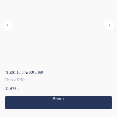
7ПК61.10-8 Ат800 т.160
7ПК
Плиты ПНО
Пл
11 675
р.
9 
Купить