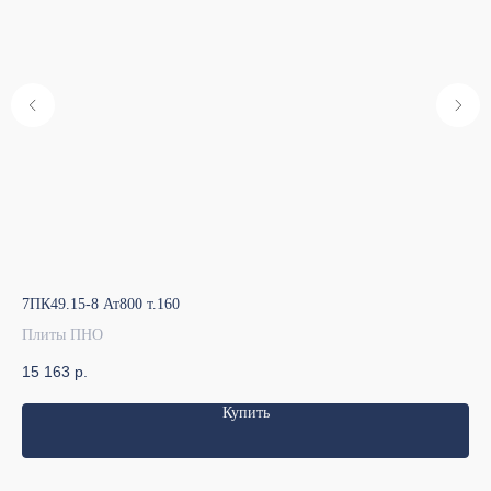
7ПК49.15-8 Ат800 т.160
7ПК
Плиты ПНО
Пл
15 163
р.
13
Купить