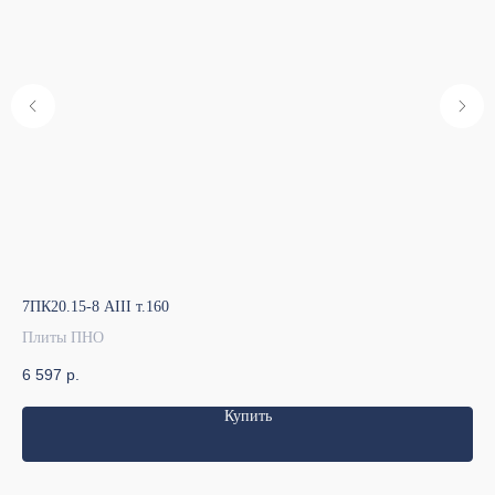
7ПК20.15-8 АIII т.160
7ПК
Плиты ПНО
Пл
6 597
р.
10
Купить