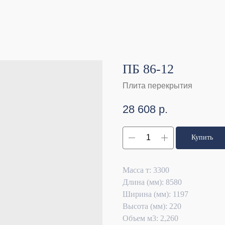
ПБ 86-12
Плита перекрытия
28 608
р.
Купить
Масса т: 3300
Длина (мм): 8580
Ширина (мм): 1197
Высота (мм): 220
Объем м3: 2,260