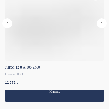
7ПК51.12-8 Ат800 т.160
7ПК
Плиты ПНО
Пл
12 372
р.
9 
Купить