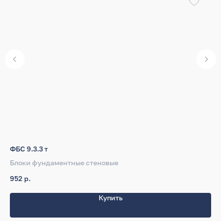
ФБС 9.3.3 т
ФБ
Блоки фундаментные стеновые
Бл
952
р.
1 
Купить