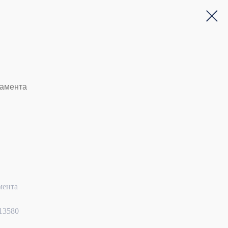
дамента
мента
13580